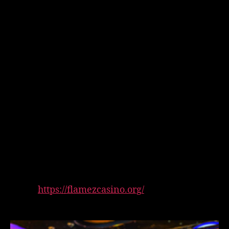
Värikkäät maailmat
kasinopelien takana
Kasinoelämykset ovat kuin värikkäitä tarinoita,
joissa jokaisella pelillä on oma ainutlaatuinen
narratiivinsa. Olipa kyseessä klassinen
hedelmäpeli tai moderni videopelejä, jokainen
peli vie pelaajat mukaansa jännittäviin
seikkailuihin. Värikkäät grafiikat, tematiikka ja
äänimaailma luovat elämyksen, joka saa
sydämen sykkiämään nopeammin. Lisäksi
monet pelaajat vierailevat online-kasinoissa,
kuten
https://flamezcasino.org/
, etsimässä uusia
kokemuksia.