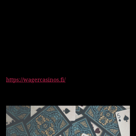
huikean valikoiman erilaisia pelejä, jotka
viihdyttävät ja tarjoavat mahdollisuuden
voittoihin. Pelejä löytyy jokaiseen makuun aina
perinteisistä kolikkopeleistä moderneihin
videokolikkopeleihin, joissa on jännittäviä
bonusominaisuuksia ja näyttäviä grafiikoita.
Jokainen peli on suunniteltu tarjoamaan
ainutlaatuinen pelikokemus, ja uudet
pelijulkaisut pitävät tarjonnan aina tuoreena ja
kiinnostavana. Tervetuloa tutustumaan
https://wagercasinos.fi/
tarjoamiin peleihin,
jotka ovat suunniteltu viihdyttämään
suomalaisia pelaajia.