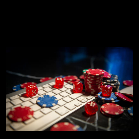
panostaa laadukkaaseen live-pelikokemukseen
tarjoamalla pelejä tunnetuilta pelinkehittäjiltä.
Tämä takaa sujuvan pelattavuuden ja
viihdyttävän pelikokemuksen jokaiselle
pelaajalle, joka kaipaa aitoa kasinotunnelmaa.