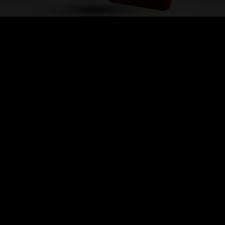
 oyunçular, əksər hallarda risk etməyi və dü
ar qəbul etməyi öyrəniblər. Mostbet, bu bax
ların təcrübələrini artırmağa kömək edən b
yaradır. Oyunlar, yalnız şansdan ibarət deyil
ji düşüncə və analitik qabiliyyətlər də burada
dir.
rlu Oyunçuların
ategiyaları
rın sirri, yalnız şansda deyil, həm də düzgün