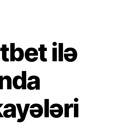
tbet ilə
ında
ayələri