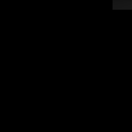
Uğurlu
qərarl
oyunçu
mühit 
strate
önəmli
Uğu
Str
Uğurla