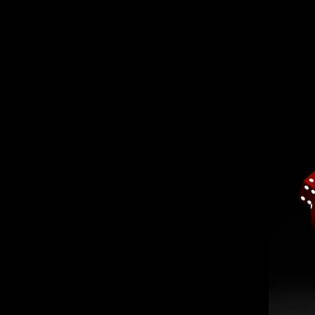
etməkl
dəstək
Mostbe
olduğu
strate
əldə ed