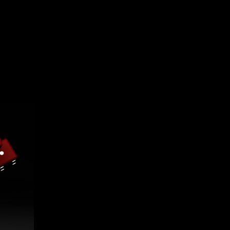
də
,
ş
anc