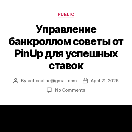
PUBLIC
Управление
банкроллом советы от
PinUp для успешных
ставок
By
actlocal.ae@gmail.com
April 21, 2026
No Comments
Управление банкроллом советы от PinUp
для успешных ставок