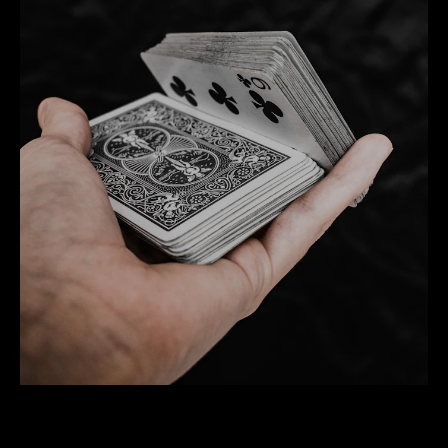
AK BETS: Ваш шлях до