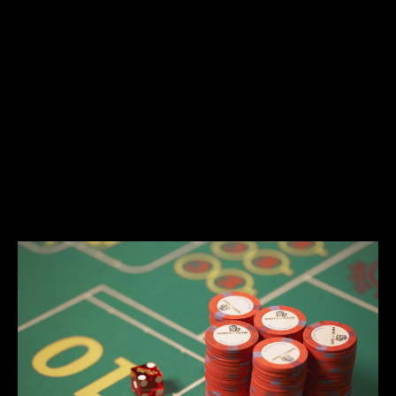
digitaalisilla kasinoilla, pelivalinnat ovat
avainasemassa niin viihteen kuin mahdollisten
voittojenkin kannalta. Pelaajan tulee ymmärtää
eri pelityyppien mekaniikka, palautusprosentit
(RTP) ja varianssi. Esimerkiksi korkean RTP:n
kolikkopelit voivat tarjota parempia pitkän
aikavälin tuloksia, kun taas matalamman
varianssin pelit tarjoavat useammin pienempiä
voittoja, mikä voi auttaa pelikassan hallinnassa
pidemmän pelisession aikana.