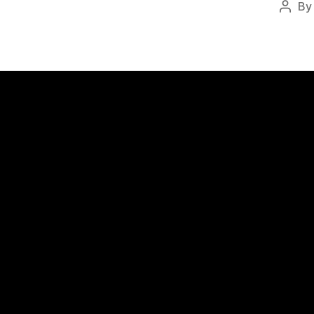
B
Top Sp
Die
Spi
Spiela
unterh