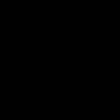
en
ie
d
chen
er
n zu
nos zu
ese