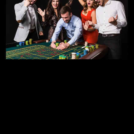
เว็บไซต์เดิมพันที่แนะนำ
สำหรับผู้ที่สนใจเล่นเกมคาสิโนในปีนี้ เว็บไซต์เดิมพันที่
ดีมีความสำคัญอย่างมาก ควรเลือกเว็บไซต์ที่มีความ
น่าเชื่อถือ มีการให้บริการที่ดี และมีโปรโมชั่นที่ดึงดูด
เว็บไซต์ที่มีการให้บริการลูกค้าแบบมืออาชีพจะช่วย
ให้ผู้เล่นมั่นใจในการเดิมพันมากยิ่งขึ้น