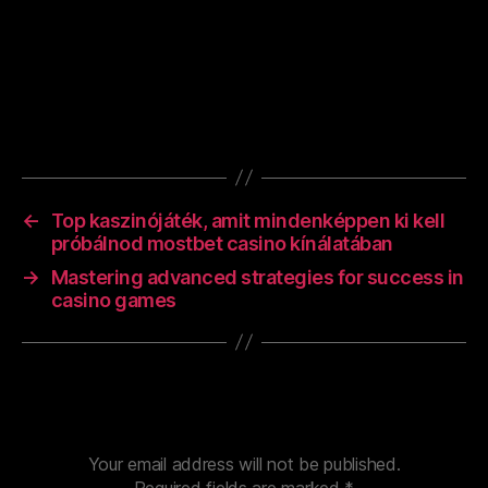
การมีระบบการฝากถอนที่รวดเร็วและปลอดภัยก็เป็น
อีกหนึ่งปัจจัยที่สำคัญที่ควรคำนึงถึง ผู้เล่นควรเลือก
เว็บไซต์ที่มีความหลากหลายในการให้บริการเกมคาสิ
โน เพื่อให้สามารถเลือกเล่นเกมที่ชอบได้อย่างครบ
ถ้วน
←
Top kaszinójáték, amit mindenképpen ki kell
próbálnod mostbet casino kínálatában
→
Mastering advanced strategies for success in
casino games
Leave a Reply
Your email address will not be published.
Required fields are marked
*