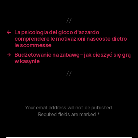
เป็นกิจกรรมที่มีความสนุกสนานอย่างยั่งยืน
←
La psicologia del gioco d'azzardo
comprendere le motivazioni nascoste dietro
le scommesse
→
Budżetowanie na zabawę – jak cieszyć się grą
w kasynie
Leave a Reply
Your email address will not be published.
Required fields are marked
*
Comment
*