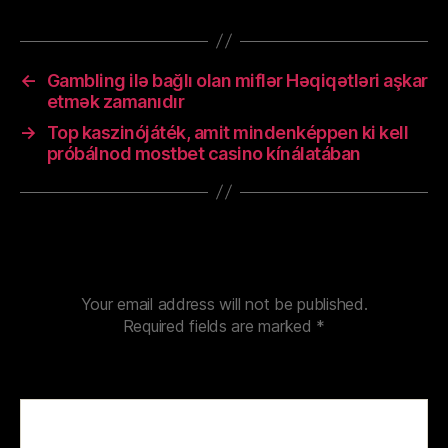
←
Gambling ilə bağlı olan miflər Həqiqətləri aşkar
etmək zamanıdır
→
Top kaszinójáték, amit mindenképpen ki kell
próbálnod mostbet casino kínálatában
Leave a Reply
Your email address will not be published.
Required fields are marked
*
Comment
*