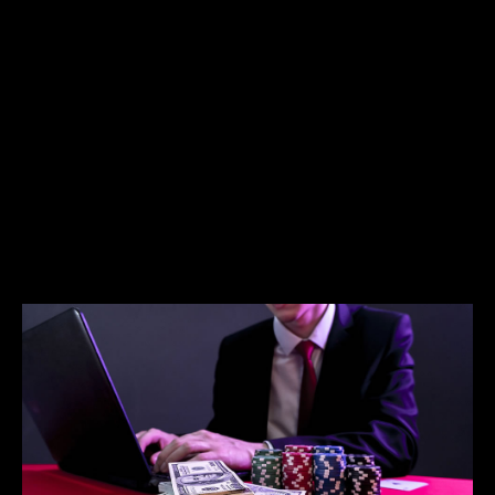
διατεθειμένοι να χάσετε. Ένας καλός κανόνας
είναι να μην παίζετε ποτέ με χρήματα που
προορίζονται για βασικές ανάγκες.
Επίσης, είναι καλό να καθορίσετε συγκεκριμένα
όρια κέρδους και ζημίας. Αν φτάσετε στο όριο
της ζημίας σας, είναι καλύτερο να σταματήσετε
και να μην προσπαθήσετε να ανακτήσετε τα
χαμένα χρήματα. Η αυτοσυγκράτηση είναι
κλειδί για μια βιώσιμη εμπειρία τζόγου.