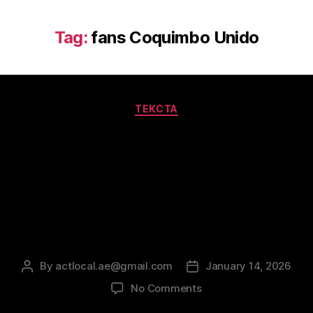
Tag:
fans Coquimbo Unido
ТЕКСТА
Descubre la emoción de
jugar online con dinero
real para los fans de
Coquimbo Unido
By
actlocal.ae@gmail.com
January 14, 2026
No Comments