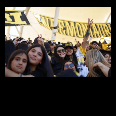
Los fans de Coquimbo
Unido: Apasionados
seguidores del fútbol en