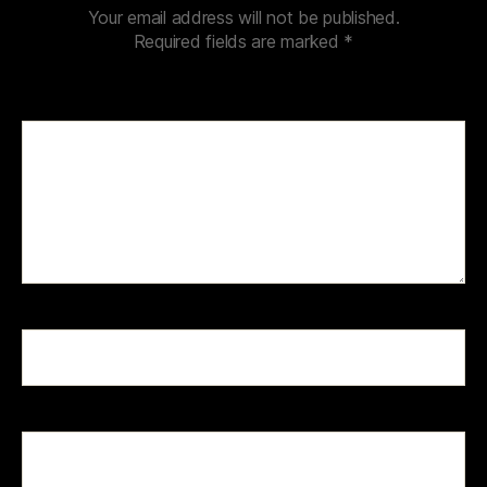
Your email address will not be published.
Required fields are marked
*
Comment
*
Name
*
Email
*