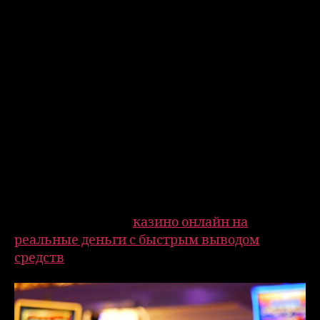
Сәттіліктің мәні мен маңызы
Сәттілік – табысқа жетудің маңызды
құрамдас бөлігі. Ойын-сауық
индустриясында сәттілік қашан да басты
рөл атқарады. Алайда, сәттілік тек бір ғана
кездейсоқтық емес, сонымен қатар,
өзіміздің таңдаған жолымызға байланысты.
Жетістікке жету үшін, сәттілікті дұрыс
пайдалануды үйрену керек. Сондықтан,
көптеген адамдар
казино онлайн на
реальные деньги с быстрым выводом
средств
арқылы табысқа жетуді қалайды.