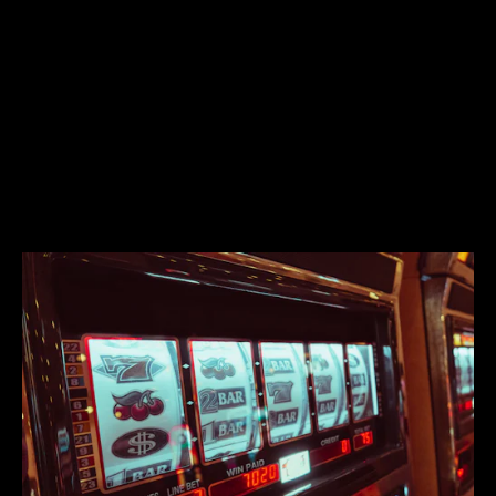
арттырады.
Көптеген ойыншылар сәттіліктің болуына
сенеді, алайда шеберліктің маңыздылығын
ескермеу үлкен қателік. Ойынның әдістері
мен стратегияларын игеру, шеберлікпен
сәттілікті үйлестіру – казино ойындарында
табысқа жетудің кілті.