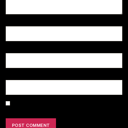
Name
*
Email
*
Website
Save my name, email, and website in this browser for the
next time I comment.