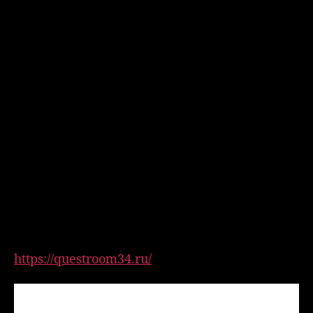
Основы успешной игры в
казино
Для достижения успеха в казино важна не
только удача, но и правильная стратегия.
Изучение различных игровых систем и
подходов поможет игроку понять, какие
методы могут увеличить его шансы на
выигрыш. Например, использование
математики и статистики может
значительно повысить эффективность
ставок, как например, на сайте
https://questroom34.ru/
.