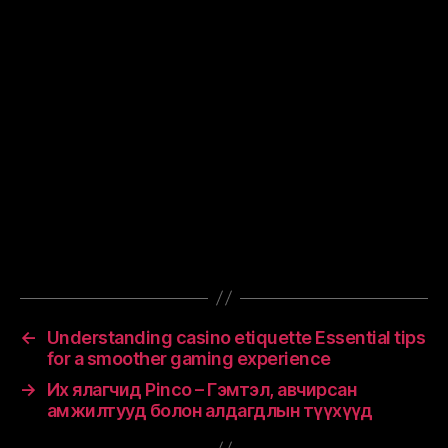
Bedingungen und Vorteilen. Unser Ziel ist es,
Ihnen eine sichere und unterhaltsame
Spielerfahrung zu ermöglichen.
Durch die Bereitstellung von umfassenden
Informationen und Expertenanalysen helfen
wir Ihnen, fundierte Entscheidungen zu
treffen. So können Sie Ihre Gewinnchancen
maximieren und gleichzeitig
verantwortungsbewusst spielen.
←
Understanding casino etiquette Essential tips
for a smoother gaming experience
→
Их ялагчид Pinco – Гэмтэл, авчирсан
амжилтууд болон алдагдлын түүхүүд