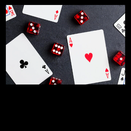
Ein weiterer wichtiger Punkt ist, dass
verantwortungsvolles Spielen nicht nur die
Spieler schützt, sondern auch das Ansehen der
Casinos fördert. Lizenzierten Betreibern ist es
wichtig, sichere und faire Spielbedingungen zu