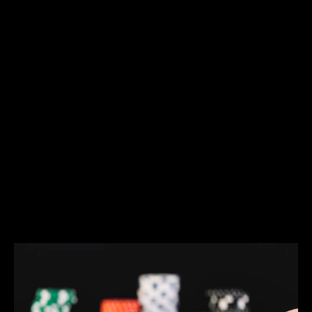
wichtig, sich der Warnsignale bewusst zu sein
und rechtzeitig Hilfe in Anspruch zu nehmen.
Viele Casinos bieten Informationen und
Ressourcen für betroffene Spieler an, die
Unterstützung und Beratung benötigen.
Darüber hinaus gibt es zahlreiche
Organisationen, die sich auf die Prävention und
Behandlung von Spielsucht spezialisiert haben.
Diese Stellen können wertvolle Unterstützung
bieten, um Spielern zu helfen, ihr
Spielverhalten zu ändern und wieder Kontrolle
über ihr Leben zu erlangen.