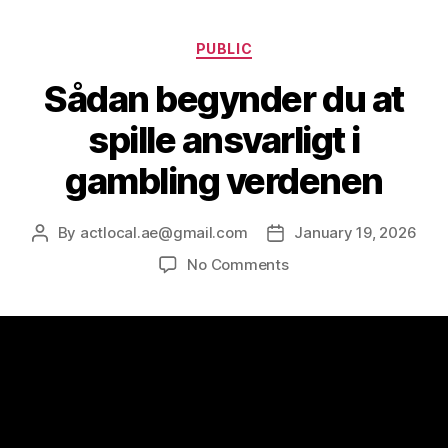
PUBLIC
Sådan begynder du at
spille ansvarligt i
gambling verdenen
By
actlocal.ae@gmail.com
January 19, 2026
No Comments
Sådan begynder du at spille ansvarligt i
gambling verdenen