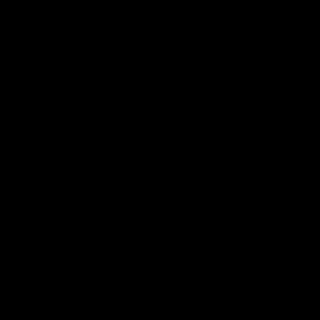
onus e
e il
 come
più
e
poker