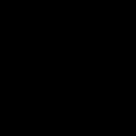
ocare
 un
er
 più
i dal
di
catori
asinò