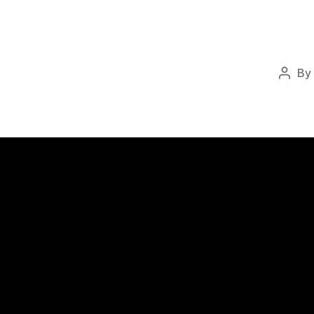
By
Scopri
Big Cl
Int