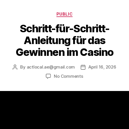
PUBLIC
Schritt-für-Schritt-
Anleitung für das
Gewinnen im Casino
By
actlocal.ae@gmail.com
April 16, 2026
No Comments
Schritt-für-Schritt-Anleitung für das Gewinnen
im Casino