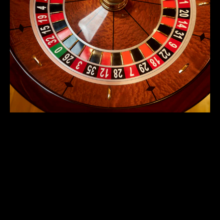
Winrolla: Ihr Partner für ein
erstklassiges Spielerlebnis
Winrolla bietet Ihnen eine Vielzahl von Spielen
und hervorragende Bedingungen für Ihre
Casino-Abenteuer. Mit über 4.000 Slots und
Tischspielen von mehr als 60 renommierten