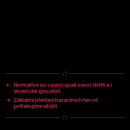
Die spannende Welt des Online-Glücksspiels
erwartet Sie bei Winrolla. Tauchen Sie ein in
die aufregende Atmosphäre und entdecken Sie
die Vorteile, die diese Plattform zu bieten hat.
Lassen Sie sich von der Vielfalt der Spiele und
den attraktiven Angeboten überzeugen und
erleben Sie unvergessliche Momente im
Casino.
←
Normative sui casinò quali sono i diritti e i
doveri dei giocatori
→
Základní přehled hazardních her co
potřebujete vědět