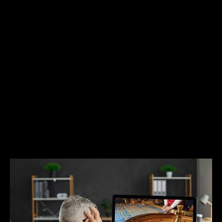
aumentare le potenziali vincite. I bonus di
benvenuto, i giri gratuiti e i programmi fedeltà
sono strumenti preziosi per i giocatori attenti.
È fondamentale leggere attentamente i termini
e le condizioni associati a ciascun bonus. I
requisiti di puntata (rollover) e le restrizioni sui
giochi possono influenzare significativamente
il valore effettivo di un bonus. Un giocatore
tattico sa come navigare queste regole per
trarne il massimo beneficio, trasformando
un’offerta promozionale in un reale vantaggio.