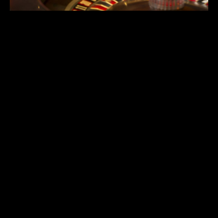
Η εμπειρία των χρηστών στην
Highflybet
Η Highflybet προσφέρει μια εξαιρετική εμπειρία
παιχνιδιού, εστιάζοντας στη διασκέδαση και
την ασφάλεια. Οι χρήστες έχουν πρόσβαση σε
μια πληθώρα παιχνιδιών καζίνο,
συμπεριλαμβανομένων των κλασικών
παιχνιδιών, των κουλοχέρηδων και των
παιχνιδιών με ζωντανό dealer. Η πλούσια γκάμα
επιλογών σημαίνει ότι υπάρχει κάτι για κάθε
γούστο, ενώ οι τακτικές προωθητικές ενέργειες
και τα μπόνους κρατούν το ενδιαφέρον
ζωντανό.