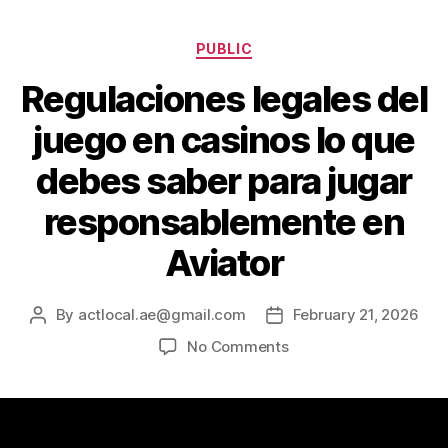
PUBLIC
Regulaciones legales del
juego en casinos lo que
debes saber para jugar
responsablemente en
Aviator
By
actlocal.ae@gmail.com
February 21, 2026
No Comments