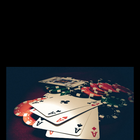
В Южной Америке ситуация отличается.
Например, в Аргентине азартные игры
разрешены и развиваются, однако в других
странах, таких как Бразилия, законы на эту
тему остаются достаточно
ограничительными, что создаёт
препятствия для игроков и операторов.