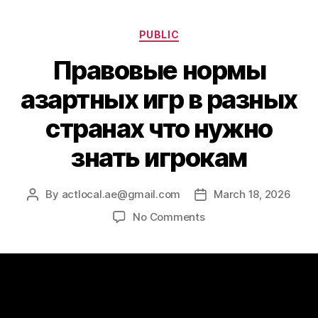
PUBLIC
Правовые нормы
азартных игр в разных
странах что нужно
знать игрокам
By
actlocal.ae@gmail.com
March 18, 2026
No Comments
Правовые нормы азартных игр в разных
странах что нужно знать игрокам