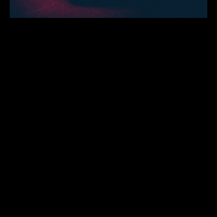
Ресурсы для игроков
Если вы интересуетесь азартными играми,
важно иметь доступ к надежным
источникам информации. Это может
помочь вам понять законы в вашей стране,
а также обеспечить вашу безопасность и
защиту прав. Существует множество
ресурсов, которые предоставляют
актуальные данные о легальности азартных
игр и лицензированных операторов.
Также полезно следить за изменениями в
законодательстве, чтобы быть в курсе
возможных нововведений и изменений в