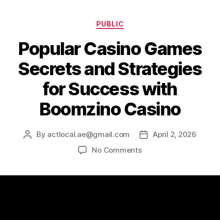
PUBLIC
Popular Casino Games
Secrets and Strategies
for Success with
Boomzino Casino
By
actlocal.ae@gmail.com
April 2, 2026
No Comments
Popular Casino Games Secrets and Strategies
for Success with Boomzino Casino