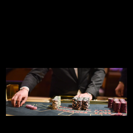
Από την άλλη, στη ρουλέτα, οι παίκτες μπορούν
να χρησιμοποιήσουν στρατηγικές όπως το
σύστημα Martingale, όπου διπλασιάζουν το
ποντάρισμά τους μετά από κάθε ήττα. Αυτή η
στρατηγική απαιτεί προσοχή και πειθαρχία,
καθώς μπορεί να οδηγήσει σε σημαντικά κέρδη
αν εφαρμοστεί σωστά.
Συμπεράσματα και Boomzino