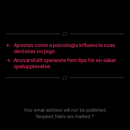
προσφέρει όλα όσα χρειάζεστε για να
απολαύσετε την εμπειρία του καζίνο στον
ψηφιακό κόσμο.
←
Apostas como a psicologia influencia suas
decisões no jogo
→
Ansvarsfullt spelande Fem tips för en säker
spelupplevelse
Leave a Reply
Your email address will not be published.
Required fields are marked
*