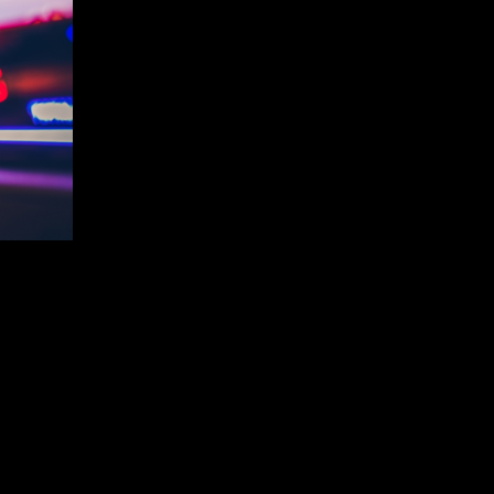
ies en
ische
hele
gkomen