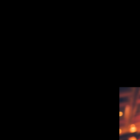
mogeli
aantre
ontdek
scala 
de rol
symbol
fruitm
wils.