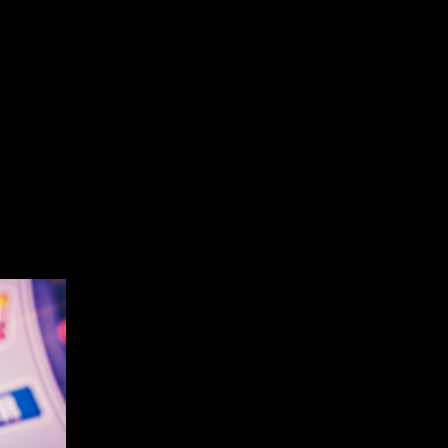
ijd
n aan
an
ssieke
der wat