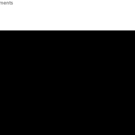
ments
eg
k