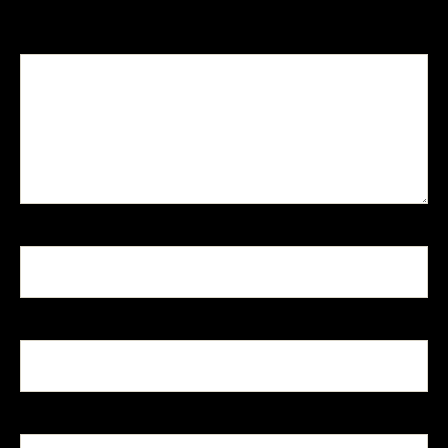
Comment
*
Name
*
Email
*
Website