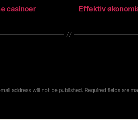
ne casinoer
Effektiv økonomis
Leave a Reply
mail address will not be published.
Required fields are m
t
*