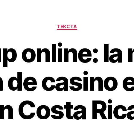
ТЕКСТА
p online: la
 de casino e
n Costa Ric