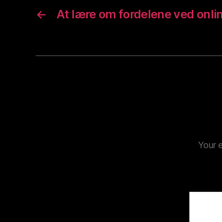
←
At lære om fordelene ved onli
Your e
Commen