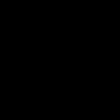
s
son sus
adores
giro.
 y el