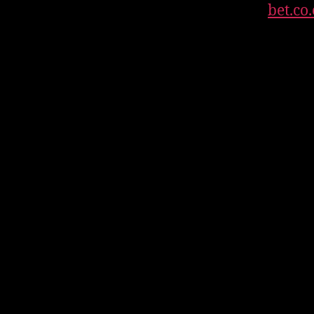
bet.co.
emocio
Tr
de
Una de
emocio
la opo
Además
varied
blackj