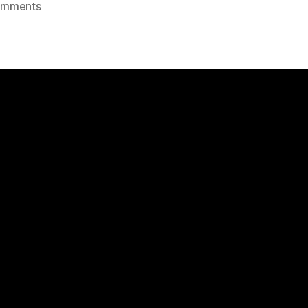
omments
res la