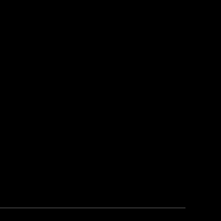
s una
 justa.
go
de alta
 en
able.