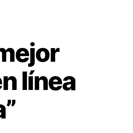
 mejor
n línea
a”