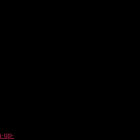
de los
nline
 y
de
n-up-