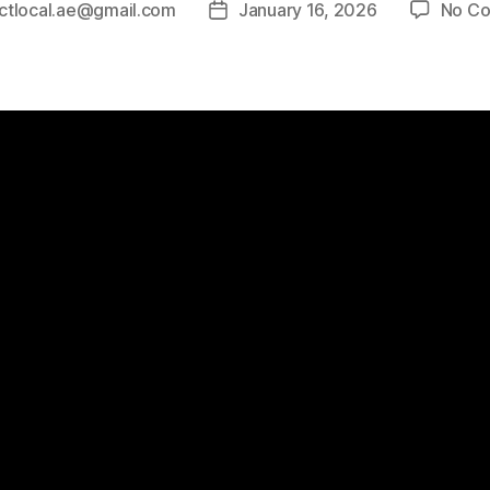
ctlocal.ae@gmail.com
January 16, 2026
No C
troducción
ta Rica, los juegos de casino en línea se han
rizado cada vez más, brindando a los jugado