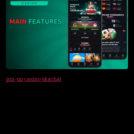
pin-up casino skachat
Pin Up скачать: Uzbekistonda o‘zbek tilida
onlayn kazino uchun qanday yuklab olish
mumkin?
Onlayn kazinolar bugungi kunda o‘zbekistonlik
o‘yinchilar o‘rtasida juda mashhur bo‘lib,
ularning ommabopligi har kuni oshib