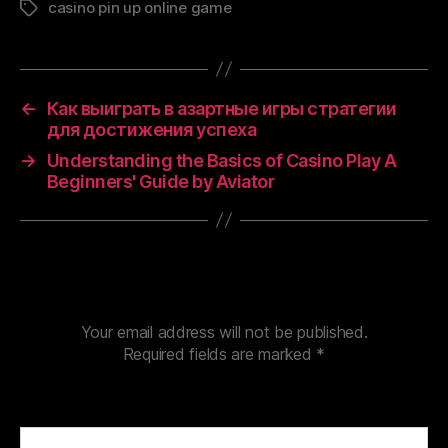
casino pin up online game
←
Как выиграть в азартные игры стратегии
для достижения успеха
→
Understanding the Basics of Casino Play A
Beginners' Guide by Aviator
Leave a Reply
Your email address will not be published.
Required fields are marked
*
Comment
*