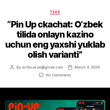
TEXS
“Pin Up сkaсhat: O‘zbek
tilida onlayn kazino
uchun eng yaxshi yuklab
olish varianti”
By
actlocal.ae@gmail.com
March 4, 2026
No Comments