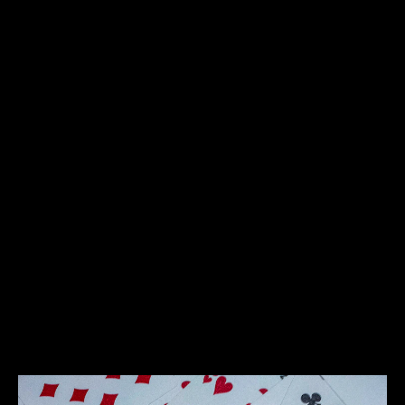
Site-ul nostru își propune să ofere informații
cuprinzătoare și actualizate despre jocurile de
noroc, inclusiv întâlniri cu experți din
domeniu. Aici, utilizatorii pot găsi resurse utile,
articole și analize care le pot îmbunătăți
cunoștințele și abilitățile în jocurile de noroc.
Ne străduim să fim un punct de plecare pentru
toți cei interesați de acest univers fascinant.
În plus, ne dedicăm să promovăm
responsabilitatea și educația în domeniul
jocurilor de noroc. Prin intermediul întâlnirilor
cu experți, dorim să creăm un mediu în care
jucătorii și operatorii pot învăța, împărtăși și
colabora pentru un viitor mai sigur și mai
responsabil în acest sector.