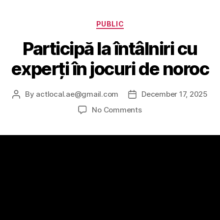
PUBLIC
Participă la întâlniri cu
experți în jocuri de noroc
By
actlocal.ae@gmail.com
December 17, 2025
No Comments
Participă la întâlniri cu experți în jocuri de
noroc
Importanța întâlnirilor cu