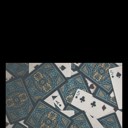
Важно уметь распознавать признаки
зависимости. Если азартные игры
становятся навязчивой идеей, и вы не
можете контролировать свои импульсы,
стоит обратиться за помощью к
специалистам. Поддержка друзей и семьи
также может оказать значительное
влияние на ваше состояние.