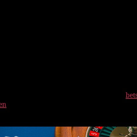
’s hebben een rijke en intrigerende geschiede
aat tot de oude beschavingen. In het oude Ro
rbeeld, waren er al vormen van gokken die 
ld op publieke feesten. De moderne casino’s z
 nu kennen, zijn ontstaan in de 17e eeuw in It
et woord “casino” zelf zijn oorsprong vindt.
onkelijk betekende het een klein huis of een
joen waar mensen samenkwamen om te genie
usement en ontspanning. Voor nieuwe spele
illen aanmelden, is het belangrijk om het
bet
en
goed te begrijpen, zodat ze de spannende
ingen kunnen verkennen.