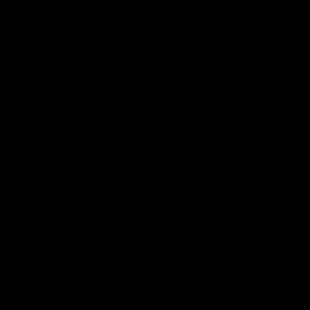
 de
eid
 een
ijn
en
eunt
acht