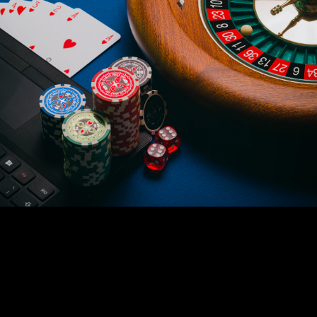
wikkeling van deze speelhallen leidde tot de
ting van de eerste echte casino’s in Venetië, 
cratie zich verzamelde om te gokken. Dit zorg
en groeiende populariteit van kansspelen, die