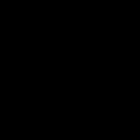
nuit
te
s
ties.
maar
ke