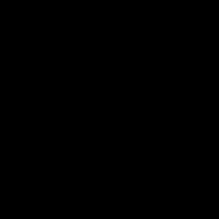
ctoren
e
un
n
ack en