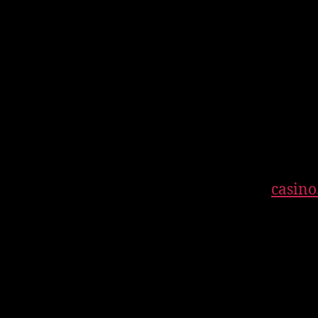
toegan
hun ei
spelle
geniet
waaron
De mog
wilt, 
Bovend
casino
promot
Daarna
bonuss
casino