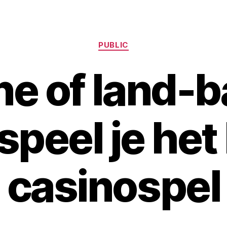
PUBLIC
ne of land-
speel je het
casinospel