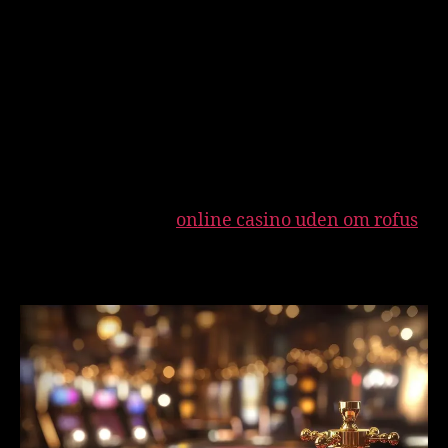
Fordele ved online casinoer
Online casinoer har revolutioneret måden, vi
spiller på. En af de mest markante fordele ved
at spille online er tilgængeligheden; spillere
kan få adgang til deres yndlingsspil når som
helst og hvor som helst, blot ved at have en
internetforbindelse. Dette gør det muligt for
spillere at nyde et
online casino uden om rofus
bredt udvalg af spil uden at skulle forlade deres
hjem, hvilket sparer tid og penge.