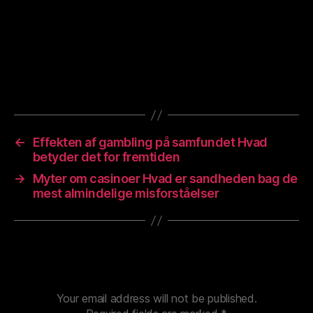
informationer og ressourcer om både online og
offline casinospil. Vi stræber efter at give dig de
værktøjer, du har brug for, til at træffe
informerede beslutninger om dit casinobesøg,
samtidig med at vi opfordrer til ansvarligt spil.
←
Effekten af gambling på samfundet Hvad
betyder det for fremtiden
→
Myter om casinoer Hvad er sandheden bag de
mest almindelige misforståelser
Leave a Reply
Your email address will not be published.