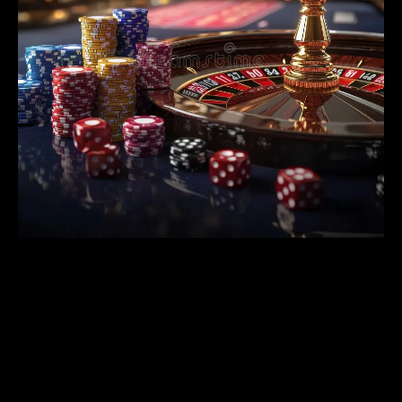
Desuden tilbyder online casinoer ofte en større
variation af spil sammenlignet med fysiske
casinoer. Spillere kan finde alt fra klassiske
bordspil som blackjack og roulette til
innovative spilleautomater og live dealer-spil.
Mange online platforme har også attraktive