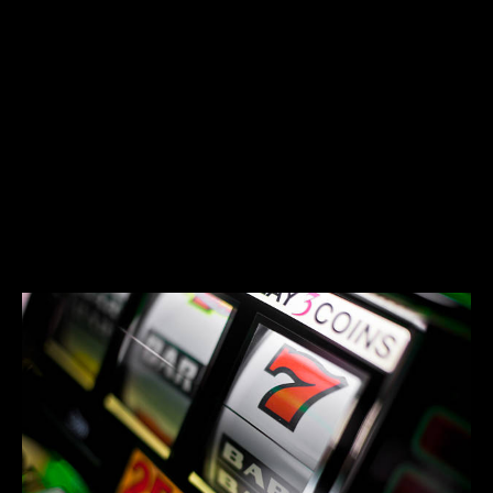
hinanden og dele glæden ved vindende spil,
hvilket skaber en unik atmosfære.
På den anden side tilbyder online casinoer også
sociale funktioner som chatrum i live dealer-
spil, hvor spillere kan kommunikere med
hinanden og dealeren. Selvom denne oplevelse
ikke er helt den samme som i et fysisk casino,
er der stadig muligheder for social interaktion,
som kan berige den samlede spilleoplevelse.