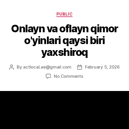
PUBLIC
Onlayn va oflayn qimor
o'yinlari qaysi biri
yaxshiroq
By
actlocal.ae@gmail.com
February 5, 2026
No Comments
Onlayn va oflayn qimor o'yinlari qaysi biri
yaxshiroq