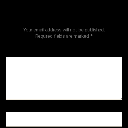
Leave a Reply
Your email address will not be published.
Required fields are marked
*
Comment
*
Name
*