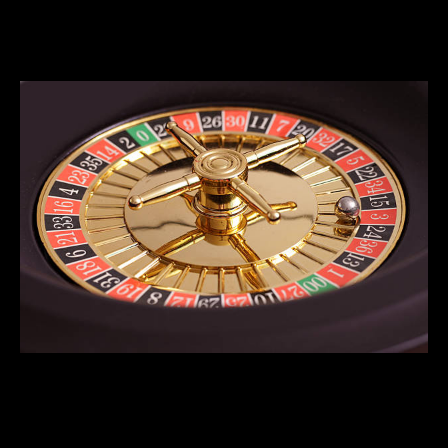
üçün bu, daha cəlbedici və əyləncəli bir seçki
ola bilər.
Veb saytın təqdimatı