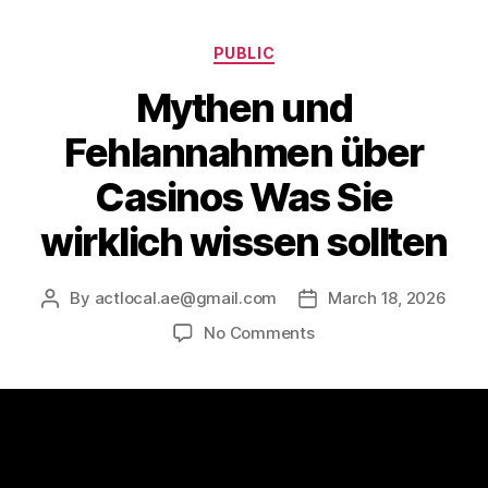
PUBLIC
Mythen und
Fehlannahmen über
Casinos Was Sie
wirklich wissen sollten
By
actlocal.ae@gmail.com
March 18, 2026
No Comments
Mythen und Fehlannahmen über Casinos Was
Sie wirklich wissen sollten