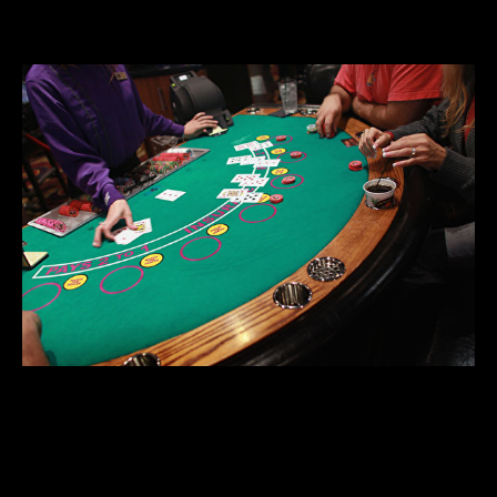
Unterhaltung zu finden.
Die Hausvorteile, die in jedem Spiel integriert
sind, sorgen dafür, dass das Casino langfristig
immer einen Gewinn erzielt. Spieler, die
annehmen, sie könnten diese Hausvorteile