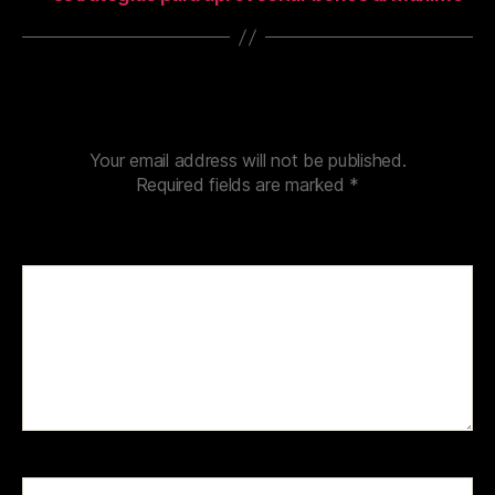
Leave a Reply
Your email address will not be published.
Required fields are marked
*
Comment
*
Name
*