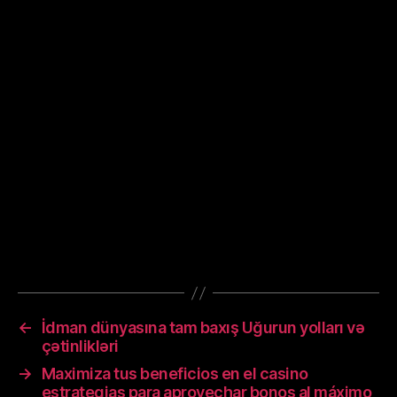
świadomych decyzji.
Wierzymy, że dostęp do wysokiej jakości
informacji jest kluczowy dla pozytywnych
doświadczeń związanych z grami online. Nasz
zespół dokładnie bada różne platformy, aby
dostarczyć najnowsze informacje o czasie
wypłat, metodach płatności oraz oferowanych
grach. Dzięki nam gracze mogą cieszyć się grą
w bezpieczny sposób, eliminując stres
związany z opóźnieniami i oszustwami.
←
İdman dünyasına tam baxış Uğurun yolları və
çətinlikləri
→
Maximiza tus beneficios en el casino
estrategias para aprovechar bonos al máximo