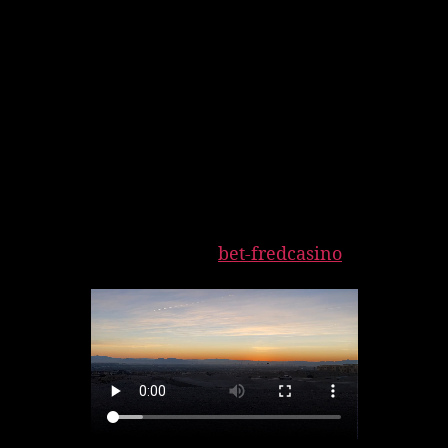
Сучасні онлайн-казино приділяють значну
увагу захисту своїх гравців. Це включає в
себе не лише фінансову безпеку, але й
захист особистих даних та забезпечення
чесної гри. Використання передових
технологій шифрування, таких як SSL,
гарантує, що вся інформація, яку ви надаєте,
залишається конфіденційною і недоступною
для сторонніх осіб, а також пропонує чудові
можливості для гри в
bet-fredcasino
.