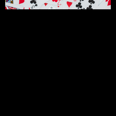
Огляд Betfred Casino: безпека
та можливості
Betfred Casino є відомим брендом, який
пропонує безпечне та захопливе
середовище для гри. Вони використовують
надійні методи захисту даних гравців та
забезпечують чесність усіх ігрових
процесів. Ігровий асортимент Betfred
вражає, включаючи широкий вибір слотів,
настільних ігор, а також розділи для
спортивних ставок та кіберспорту, що
робить його універсальним майданчиком
для різних типів гравців.