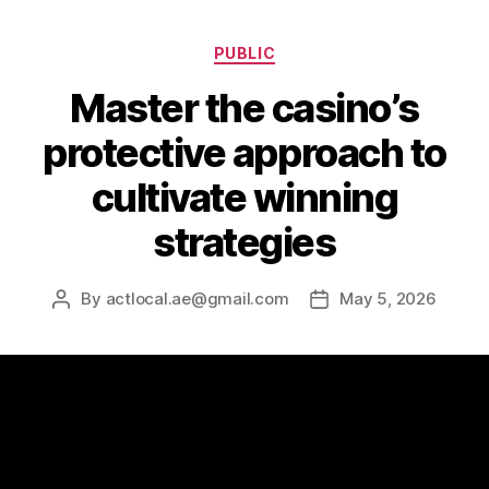
PUBLIC
Master the casino’s
protective approach to
cultivate winning
strategies
By
actlocal.ae@gmail.com
May 5, 2026
Безпека гравця в сучасному
казино