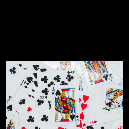
Спортивні ставки та кіберспорт вимагають
окремого підходу, який включає аналіз
статистики, прогнозування результатів та
розуміння динаміки подій. Багато гравців
знаходять вигоду у відстеженні актуальних
турнірів та лотерей, які часто пропонуються
казино, оскільки вони надають додаткові
шанси на виграш та захопливий досвід.