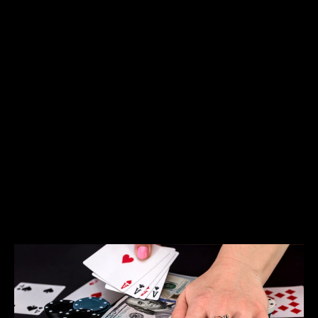
lovgivningen, kan miste deres licens, hvilket
kan have alvorlige økonomiske konsekvenser
for virksomheden. Det er derfor i deres bedste
interesse at sikre, at de følger alle gældende
regler og retningslinjer.
Spillere har også en rolle at spille i at
rapportere eventuelle mistanker om ulovlige
aktiviteter. Hvis en spiller oplever problemer
med et casino, er der etablerede procedurer for,
hvordan man kan indgive klager til
Spillemyndigheden. Dette sikrer, at alle spillere
kan føle sig trygge og beskyttede.