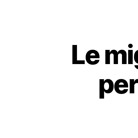
Le mi
per