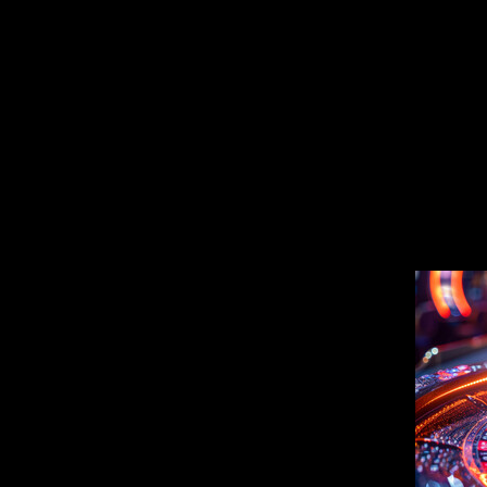
sale da
Nevada
propri
elegan
i gust
online
gamma 