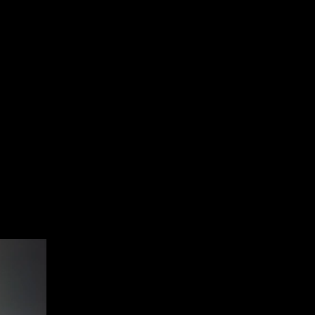
zati
er il
 e
 e
ori da