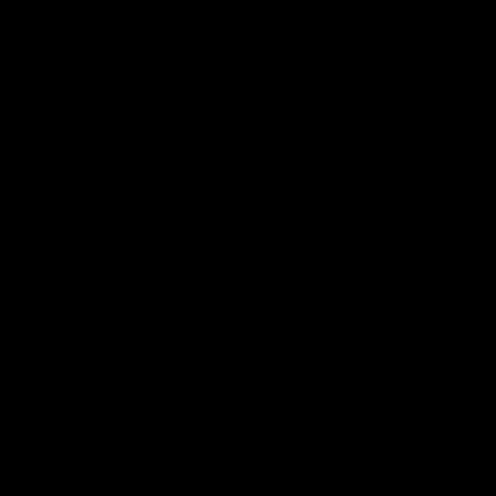
a.
nde le
erca
come
tivi.
d
lessi