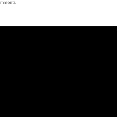
omments
e nel
oco
ale per
ante di