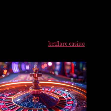
 gioco e hotel a tema, questa città nel deserto
 offre un’esperienza senza pari. Ogni casinò 
o stile unico, dalle slot machines luminose ag
ti tavoli da gioco, garantendo divertimento pe
i. I visitatori, volendo provare un’ottima piat
, possono esplorare
betflare casino
, che offre
varia di giochi.