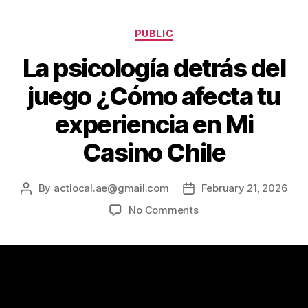
PUBLIC
La psicología detrás del
juego ¿Cómo afecta tu
experiencia en Mi
Casino Chile
By
actlocal.ae@gmail.com
February 21, 2026
No Comments
La psicología detrás del juego ¿Cómo afecta tu
experiencia en Mi Casino Chile