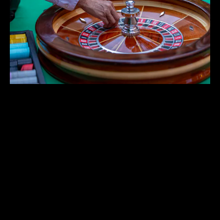
Pinco Casino ve Oyuncu
Deneyimi
Pinco Casino, Türkiye’deki çevrim içi kumar
deneyimini geliştirmek amacıyla tasarlanmış
bir platformdur. 3.000’den fazla oyun seçeneği
ve cazip bonuslarla, kullanıcıların ilgisini
çekmeyi hedefler. Güvenli bir oyun ortamı
sunarak, oyuncuların kaygılarını azaltmayı