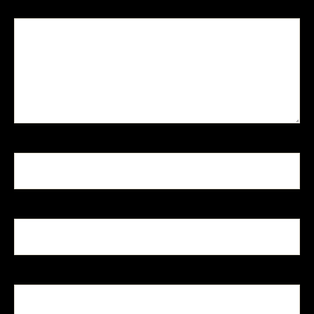
Comment
*
Name
*
Email
*
Website