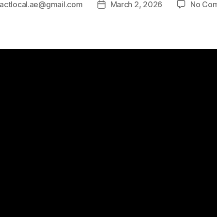
actlocal.ae@gmail.com
March 2, 2026
No Co
 ilə bağlı miflər Doğru və yanlışı ayrıdan ne
q olar
ino oyunlarının təhlükəsiz
 oyunlarının təhlükəsizliyi, bir çox insanın
üyü qədər mürəkkəb deyil. Çox vaxt oyunçul