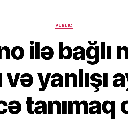
PUBLIC
o ilə bağlı 
və yanlışı 
cə tanımaq o