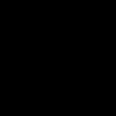
ər,
əçi
əmək
lər.
 olan
arın