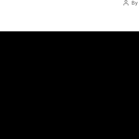
By
Kazino
tanıma
Kaz
Kazino
düşünd