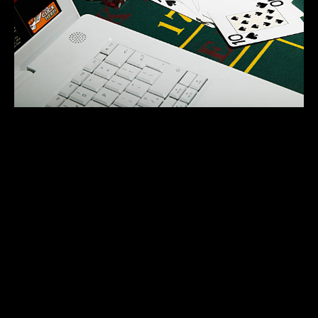
1Win onlayn kazino platforması
1Win, Curaçao lisenziyasına malik etibarlı bir
onlayn kazino platformasıdır. İstifadəçilərə
geniş oyun seçimi, idman mərcləri və canlı
oyun imkanları təqdim edir. Bu platforma,
mükəmməl istifadəçi təcrübəsi üçün müasir
dizayn və rahat qeydiyyat prosesi ilə fərqlənir.
1Win-də oyunçular, fantastik bonuslar və