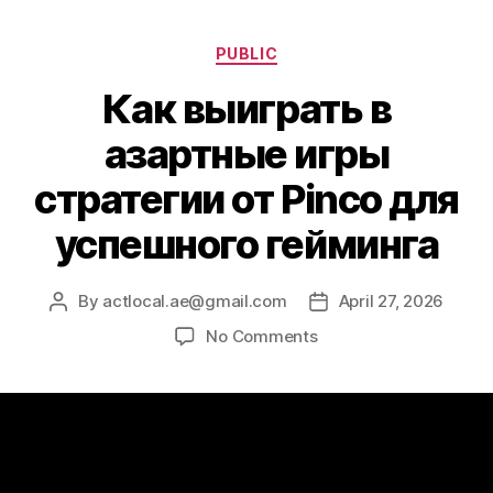
PUBLIC
Как выиграть в
азартные игры
стратегии от Pinco для
успешного гейминга
By
actlocal.ae@gmail.com
April 27, 2026
No Comments
Как выиграть в азартные игры стратегии от
Pinco для успешного гейминга