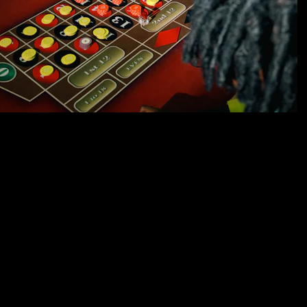
 того, игрокам стоит уделить внимание в
сходя из своей стратегии. Некоторые игры
 как блэкджек или покер, требуют глубоко
а и стратегии, в то время как другие, как
ят от удачи. Важно понимать, что каждый
имеет свои особенности и требует
еленного подхода.