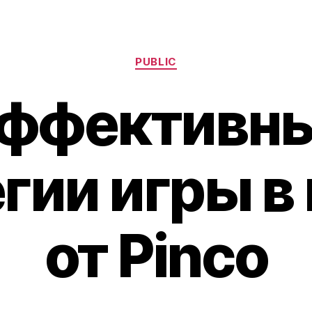
PUBLIC
ффективн
гии игры в
от Pinco