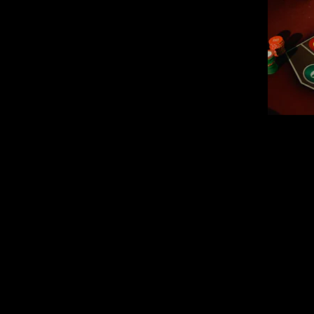
Кроме
игр, и
такие
анализ
завис
игры 
опред