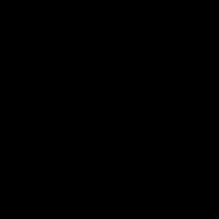
ением.
сти к
аться
на
анные