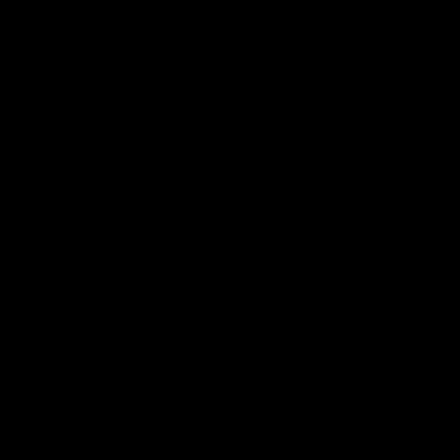
к
ам
рую
 этого
ьствие
торая
ки.
 и
я