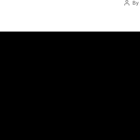
By
Эффек
Осн
каз
Игра 
время