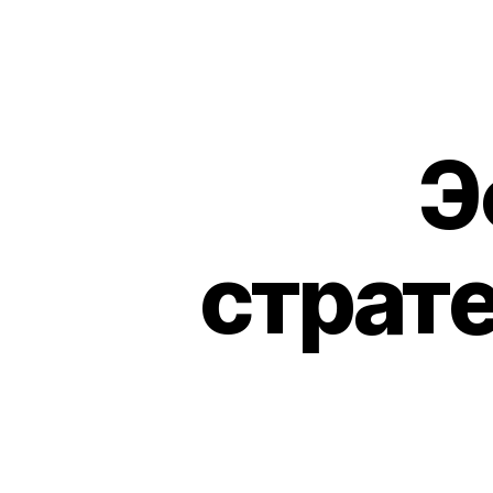
Э
страте