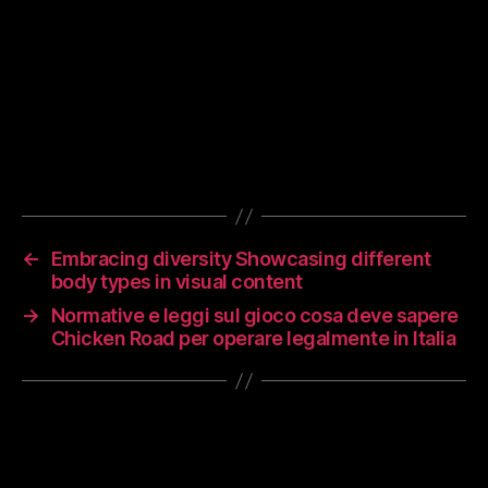
dodatkowo wpływa na satysfakcję graczy.
Dzięki różnorodnym metodom płatności oraz
programowi VIP, każdy gracz znajdzie coś dla
siebie, co sprawia, że jest to idealne miejsce dla
osób poszukujących emocji i rozrywki w
świecie gier hazardowych.
←
Embracing diversity Showcasing different
body types in visual content
→
Normative e leggi sul gioco cosa deve sapere
Chicken Road per operare legalmente in Italia
Leave a Reply