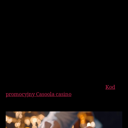
Estetyka i atmosfera w
kasynach
Nowoczesny design kasyn odgrywa kluczową
rolę w tworzeniu atmosfery, która przyciąga
graczy. Odpowiednio zaprojektowane wnętrza,
z dbałością o szczegóły, mogą znacząco wpłynąć
na wrażenia estetyczne użytkowników. Kolory,
oświetlenie oraz układ przestrzenny są
elementami, które mogą tworzyć poczucie
komfortu i ekscytacji. Gracze często szukają
atrakcyjnych ofert i mogą natknąć się na
Kod
promocyjny Casoola casino
, co dodatkowo
podnosi ich zainteresowanie.