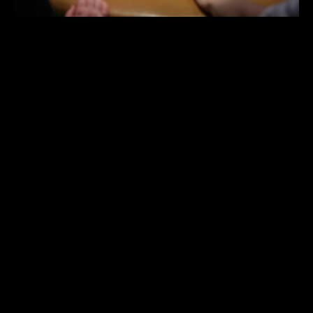
Casoola – nowoczesne kasyno
online
Casoola to przykład nowoczesnego kasyna
online, które stawia na innowacyjny design
oraz wyjątkowe doświadczenia graczy. Oferując
ponad 10 000 gier, w tym automaty i gry
stołowe, zapewnia różnorodność oraz emocje,
które przyciągają wielu entuzjastów hazardu.
Cały proces rejestracji jest szybki i intuicyjny, co
ułatwia nowym użytkownikom rozpoczęcie
przygody.
Casoola stawia także na atrakcyjne bonusy
powitalne oraz regularne promocje, co