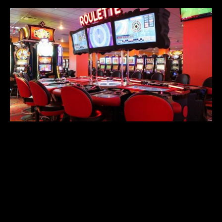
Descubra Betfiery
A Betfiery é uma plataforma que oferece uma
vasta gama de jogos de cassino, com foco em
proporcionar uma experiência intuitiva e
segura para seus usuários. Desde sua fundação
em 2021, a Betfiery tem se destacado por suas