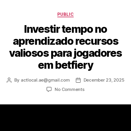
PUBLIC
Investir tempo no
aprendizado recursos
valiosos para jogadores
em betfiery
By
actlocal.ae@gmail.com
December 23, 2025
No Comments
Investir tempo no aprendizado recursos
valiosos para jogadores em betfiery