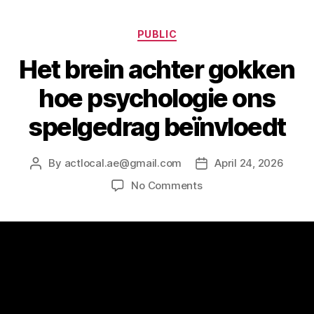
PUBLIC
Het brein achter gokken
hoe psychologie ons
spelgedrag beïnvloedt
By
actlocal.ae@gmail.com
April 24, 2026
No Comments
Het brein achter gokken hoe psychologie ons
spelgedrag beïnvloedt