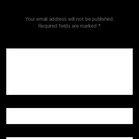
Leave a Reply
Your email address will not be published.
Required fields are marked
*
Comment
*
Name
*
Email
*