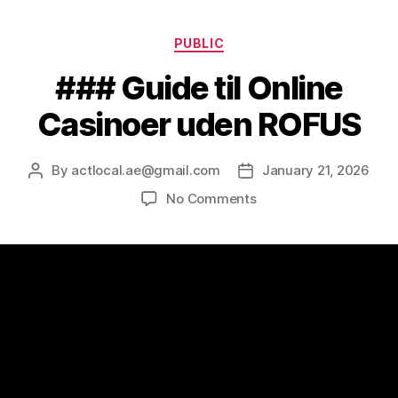
PUBLIC
### Guide til Online
Casinoer uden ROFUS
By
actlocal.ae@gmail.com
January 21, 2026
No Comments
### Guide til Online Casinoer uden ROFUS
Introduktion til online casinoer
uden ROFUS