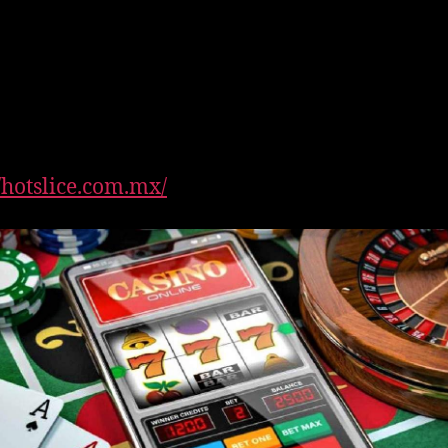
jas plataformas en línea. Para un principian
nder la naturaleza de las apuestas es esencia
lo tiene como objetivo desmitificar el mundo 
as, ofreciendo información clara y concisa p
 a los nuevos jugadores a dar sus primeros p
la emoción, y en sitios confiables como
//hotslice.com.mx/
.