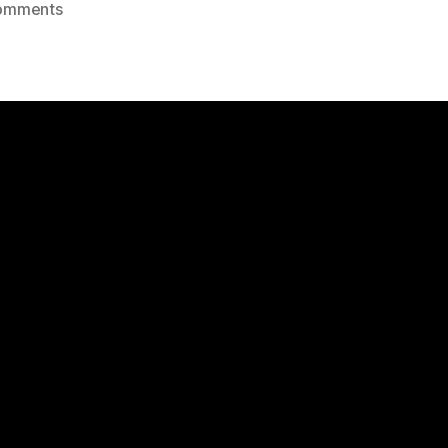
omments
que