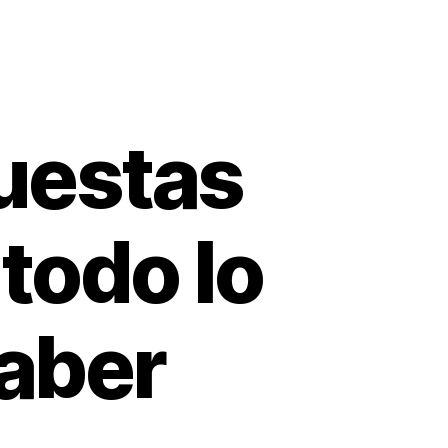
uestas
 todo lo
saber