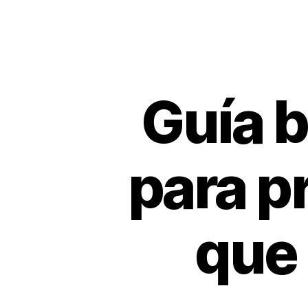
Guía 
para pr
que 