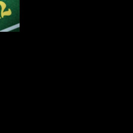
sino,
uesta
on las
ugar.