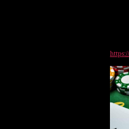
comple
compre
artícu
apuest
ayudar
hacia 
https: